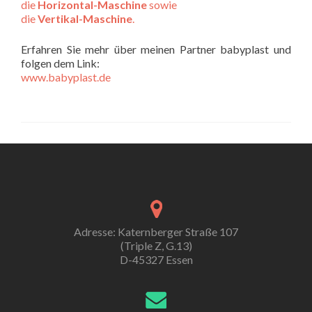
die
Horizontal-Maschine
sowie
die
Vertikal-Maschine
.
Erfahren Sie mehr über meinen Partner babyplast und
folgen dem Link:
www.babyplast.de
Adresse: Katernberger Straße 107
(Triple Z, G.13)
D-45327 Essen