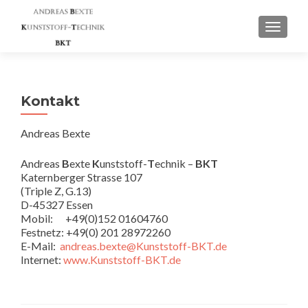
SCHAL
Kontakt
Andreas Bexte
Andreas
B
exte
K
unststoff-
T
echnik –
BKT
Katernberger Strasse 107
(Triple Z, G.13)
D-45327 Essen
Mobil: +49(0)152 01604760
Festnetz: +49(0) 201 28972260
E-Mail:
andreas.bexte@Kunststoff-BKT.de
Internet:
www.Kunststoff-BKT.de