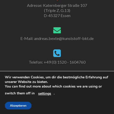
Adresse: Katernberger Straße 107
(Triple Z, G.13)
D-45327 Essen
E-Mail:
andreas.bexte@kunststoff-bkt.de
Telefon: +49 (0) 1520 - 1604760
Wir verwenden Cookies, um dir die bestmögliche Erfahrung auf
unserer Website zu bieten.
Go
You can find out more about which cookies we are using or
to
switch them off in
.
settings
Linkedin
© 2017 Kunststoff-BKT
Zerif Lite
powered by
WordPress
Akzeptieren