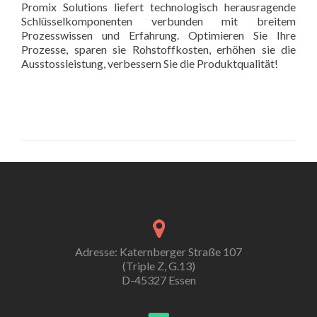
Promix Solutions liefert technologisch herausragende
Schlüsselkomponenten verbunden mit breitem
Prozesswissen und Erfahrung. Optimieren Sie Ihre
Prozesse, sparen sie Rohstoffkosten, erhöhen sie die
Ausstossleistung, verbessern Sie die Produktqualität!
Adresse: Katernberger Straße 107
(Triple Z, G.13)
D-45327 Essen