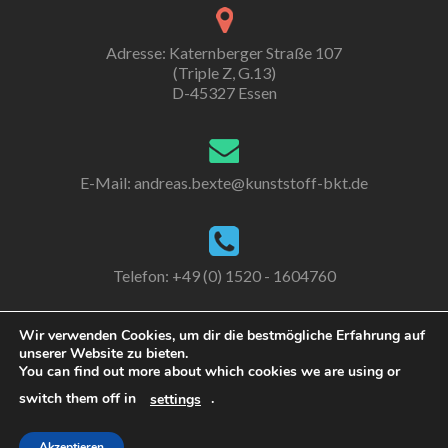
Adresse: Katernberger Straße 107
(Triple Z, G.13)
D-45327 Essen
E-Mail:
andreas.bexte@kunststoff-bkt.de
Telefon: +49 (0) 1520 - 1604760
Wir verwenden Cookies, um dir die bestmögliche Erfahrung auf
unserer Website zu bieten.
Go
You can find out more about which cookies we are using or
to
switch them off in
.
settings
Linkedin
© 2017 Kunststoff-BKT
Zerif Lite
powered by
WordPress
Akzeptieren